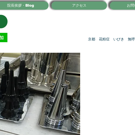
院長挨拶・Blog
アクセス
お問
京都 花粉症 いびき 無呼