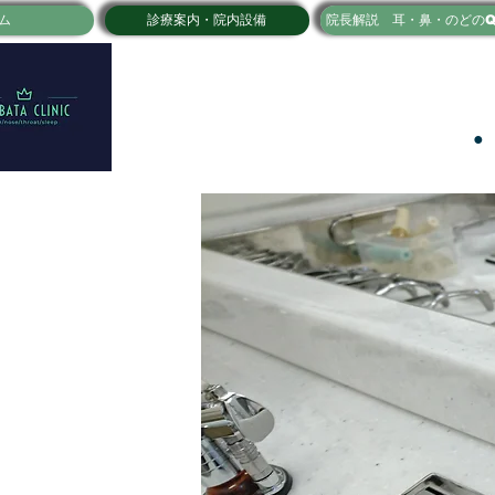
ム
診療案内・院内設備
院長解説 耳・鼻・のどのQ