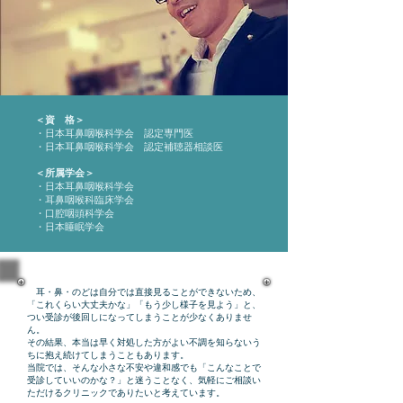
＜資 格＞
・日本耳鼻咽喉科学会 認定専門医
・日本耳鼻咽喉科学会 認定補聴器相談医
＜所属学会＞
・日本耳鼻咽喉科学会
・耳鼻咽喉科臨床学会
・口腔咽頭科学会
・日本睡眠学会
耳・鼻・のどは自分では直接見ることができないため、
「これくらい大丈夫かな」「もう少し様子を見よう」と、
つい受診が後回しになってしまうことが少なくありませ
ん。
その結果、本当は早く対処した方がよい不調を知らないう
ちに抱え続けてしまうこともあります。
当院では、そんな小さな不安や違和感でも「こんなことで
受診していいのかな？」と迷うことなく、気軽にご相談い
ただけるクリニックでありたいと考えています。