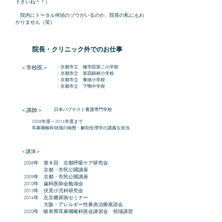
下さいね＾＾）
院内にトータル何頭のゾウがいるのか、院長の私にもわ
かりません（笑）
院長・クリニック外でのお仕事
・京都市立 修学院第二小学校
＜学校医＞
・京都市立 第四錦林小学校
​・京都市立 養徳小学校
・京都市立 下鴨中学校
日本バプテスト看護専門学校
＜講師＞
2008年度～2016年度まで
​耳鼻咽喉科領域の病態・解剖生理学の講義を担当
＜講演＞
2008年 第８回 京都呼吸ケア研究会
京都・市民公開講座
2009年 京都・市民公開講座
2010年 歯科医師会勉強会
2013年 伏見小児科研究会
2014年 左京糖尿病セミナー
大阪・アレルギー性鼻炎治療座談会
2020年 岐阜県耳鼻咽喉科医会講習会 領域講習
​2021年 京都市左京区薬剤師会 医薬品情報研修