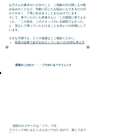
お子さんの鼻水やいびきのこと、ご高齢の方の聞こえや飲
み込みのことなど、年齢に応じたお悩みにもできるだけ分
かりやすく、丁寧に向き合うことを心がけています。
そして、来ていただいた患者さんに「この病院に来てよか
った」「この先生、このスタッフのいる病院でよかった」
と、安心して帰っていただけることを何よりの目標にして
います。
小さな不調でも、どうぞ遠慮なくご相談ください。
→
院長が診察で必ずお伝えしている6つの大切な考え方
院長のこだわり・・・ゾウがいる？クリニック
当院のロゴマークは「ゾウ」です。
クリニック内にもたくさんのゾウがいるので、探してみて