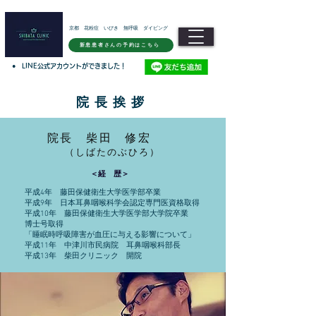
京都 花粉症 いびき 無呼吸 ダイビング
新患患者さんの予約はこちら
●
LINE公式アカウントができました！
院 長 挨 拶
院長 柴田 修宏
（しばたのぶひろ）
＜経 歴＞
平成4年 藤田保健衛生大学医学部卒業
平成9年 日本耳鼻咽喉科学会認定専門医資格取得
平成10年 藤田保健衛生大学医学部大学院卒業
博士号取得
「睡眠時呼吸障害が血圧に与える影響について」
平成11年 中津川市民病院 耳鼻咽喉科部長
平成13年 柴田クリニック 開院