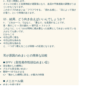
A．大きく関係します。
ストレスが続くと自律神経が過緊張になり、血流や平衡感覚の調整がうま
くいかなくなります。
このタイプのめまいは「
フワフワする」「
揺れる感じ」「
日によって強さ
が違う」という特徴があります。
Q5．
結局、どう向き合えばいいんでしょうか？
A．「どれか一つ」ではなく、「重なり」を意識することです。
首・肩のこり ＋ 目の疲れ ＋ 寝不足 ＋ ストレス
このように、いくつかが同時に積み重なった結果としてめまいが出ている
人がとても多いです。
だからこそ
今日は早く寝る
今日は目を休める
今日は首を温める
と、一つずつ整えることが回復への近道になります。
耳が原因のめまいとの簡単な比較
■ BPPV（良性発作性頭位めまい症）
頭を動かした瞬間に
グルグル回る強いめまい
数秒〜1分でおさまる
👉 「動かした瞬間に回る」が最大の特徴
■ メニエール病
めまいを繰り返す
耳鳴り・聞こえの変動を伴う
数十分〜数時間続くことが多い
👉 「耳の症状を伴う繰り返すめまい」がポイント
■ 今回のQ&Aで主に扱っているめまい
フワフワ・不安定感が中心
疲労・寝不足・ストレスで悪化
日によって強さが変わる