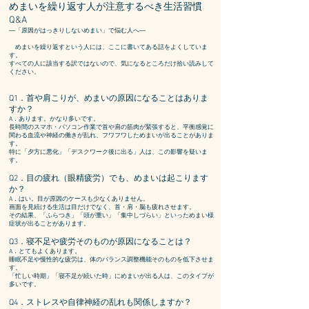
めまいを繰り返す人が注意するべき
生活習慣
Q&A
―「原因がはっきりしないめまい」で悩む人へ―
めまいを繰り返すという人には、ここに書いてある話をよくしていま
す。
すべての人に該当する訳ではないので、気になるところだけ拾い読みして
ください。
Q1．
首や肩こりが、めまいの原因になることはありま
すか？
A．あります。かなり多いです。
長時間のスマホ・パソコン作業で首や肩の筋肉が緊張すると、平衡感覚に
関わる血流や神経の働きが乱れ、フワフワしためまいが出ることがありま
す。
特に「
夕方に悪化」「
デスクワーク後に出る」人は、この影響を疑いま
す。
Q2．目の疲れ（眼精疲労）でも、めまいは起こります
か？
A．はい。目が原因のケースも少なくありません。
画面を見続ける生活は目だけでなく、首・肩・脳も疲れさせます。
その結果、「
ふらつき」「
頭が重い」「
集中しづらい」といっためまい様
症状が出ることがあります。
Q3．寝不足や疲労そのものが原因になることは？
A．とてもよくあります。
睡眠不足や慢性的な疲労は、体のバランス調整機能そのものを低下させま
す。
「忙しい時期」「寝不足が続いた時」にめまいが出る人は、このタイプが
多いです。
Q4．ストレスや自律神経の乱れも関係しますか？