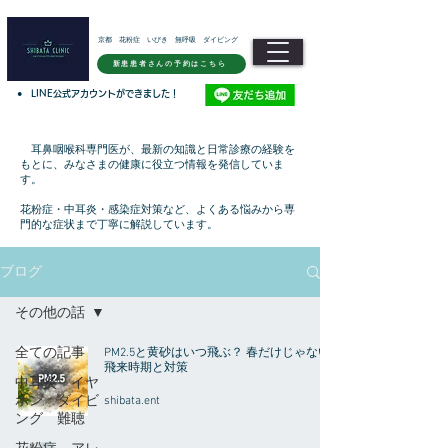
京都 花粉症 いびき 無呼吸 ダイビング
新患患者さんの予約はこちら
●
LINE公式アカウントができました！
耳鼻咽喉科専門医が、最新の知識と日常診療の経験を
もとに、みなさまの健康に役立つ情報を発信していま
す。
花粉症・中耳炎・感染症対策など、よくある悩みから専
門的な症状まで丁寧に解説しています。
ブログ
その他の話
全ての記事
PM2.5と黄砂はいつ飛ぶ？ 春だけじゃない
飛来時期と対策
中耳炎 イヤ
ホン ダイビ
shibata.ent
ング 難聴