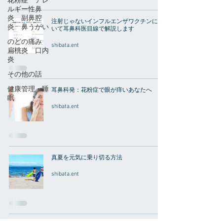
花粉症 アレ
ルギー性鼻
炎 副鼻腔
注射じゃないインフルエンザワクチンにつ
炎 鼻うがい
いて耳鼻科医目線で解説します
のどの痛み
shibata.ent
扁桃炎 口内
炎
その他の話
健康管理・睡
耳鼻科発：花粉症で眼が痒いあなたへ
眠
shibata.ent
真夏を元気に乗り切る方法
shibata.ent