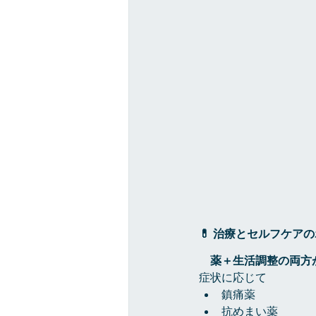
💊 治療とセルフケア
　薬＋生活調整の両方
症状に応じて
鎮痛薬
抗めまい薬