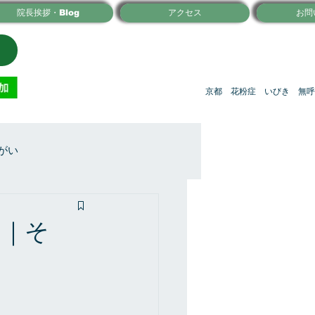
院長挨拶・Blog
アクセス
お問
京都 花粉症 いびき 無呼
がい
由｜そ