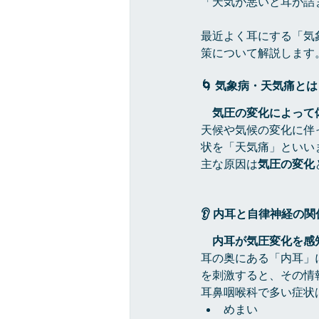
「天気が悪いと耳が詰
最近よく耳にする「気
策について解説します
🌀 気象病・天気痛と
　気圧の変化によって
天候や気候の変化に伴
状を「天気痛」といい
主な原因は
気圧の変化
👂 
内耳と自律神経の関
　内耳が気圧変化を感
耳の奥にある「内耳」
を刺激すると、その情
耳鼻咽喉科で多い症状
めまい