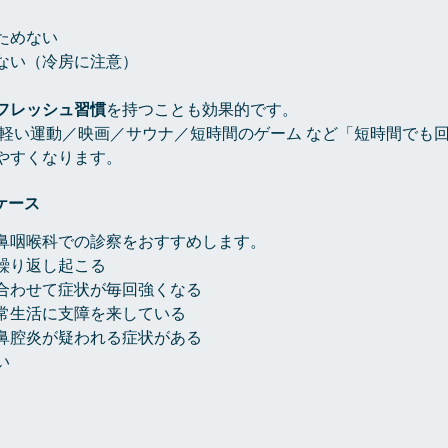
ためない
ない（冷房に注意）
フレッシュ習慣
を持つことも効果的です。
寝／軽い運動／映画／サウナ／短時間のゲーム など「短時間でも
やすくなります。
ケース
鼻咽喉科での診察をおすすめします。
繰り返し起こる
合わせて症状が毎回強くなる
常生活に支障を来している
鼻腔炎が疑われる症状がある
い