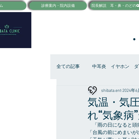
ム
診療案内・院内設備
院長解説 耳・鼻・のどのQ
全ての記事
中耳炎 イヤホン ダ
shibata.ent
2024年
のどの痛み 扁桃炎 口内炎
気温・気
れ“気象病
　「雨の日になると頭
「台風の前にめまいが