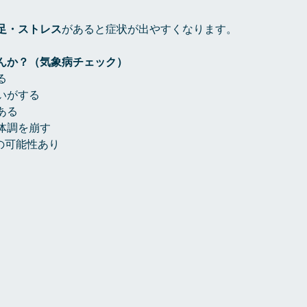
足・ストレス
があると症状が出やすくなります。
んか？（気象病チェック）
る
いがする
ある
体調を崩す
の可能性あり