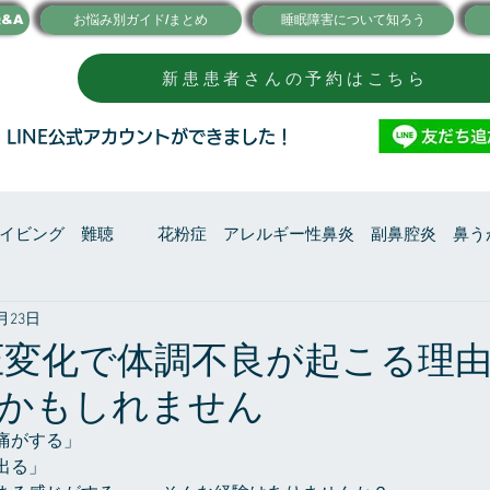
&A
お悩み別ガイド/まとめ
睡眠障害について知ろう
新患患者さんの予約はこちら
●
LINE公式アカウントができました！
イビング 難聴
花粉症 アレルギー性鼻炎 副鼻腔炎 鼻う
6月23日
その他の話
健康管理・睡眠
圧変化で体調不良が起こる理
”かもしれません
痛がする」
出る」