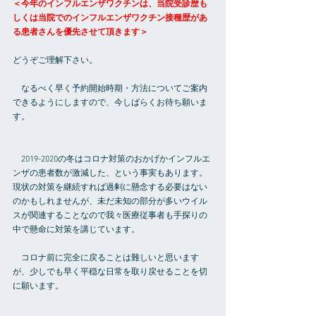
＜今年のインフルエンザワクチンは、当院受診歴も
しくは当院でのインフルエンザワクチン接種歴があ
る患者さんを優先させて頂きます＞
どうぞご理解下さい。
　なるべく早く予約開始時期・方法についてご案内
できるようにしますので、今しばらくお待ち願いま
す。
　2019-2020の冬はコロナ対策のおかげかインフルエ
ンザの患者数が激減した、という事実もあります。
現状の対策を継続すれば過剰に懸念する必要はない
のかもしれませんが、未だ未知の部分が多いウイル
スが関連することなので我々医療従事者も手探りの
中で懸命に対策を講じています。
　コロナ前に完全に戻ることは難しいと思います
が、少しでも早く平穏な日常を取り戻せることを切
に願います。