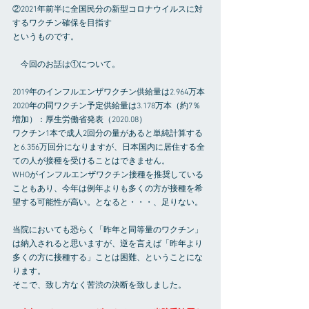
②2021年前半に全国民分の新型コロナウイルスに対
するワクチン確保を目指す
というものです。
　今回のお話は①について。
2019年のインフルエンザワクチン供給量は2.964万本
2020年の同ワクチン予定供給量は3.178万本（約7％
増加）：厚生労働省発表（2020.08）
ワクチン1本で成人2回分の量があると単純計算する
と6.356万回分になりますが、日本国内に居住する全
ての人が接種を受けることはできません。
WHOがインフルエンザワクチン接種を推奨している
こともあり、今年は例年よりも多くの方が接種を希
望する可能性が高い。となると・・・、足りない。
当院においても恐らく「昨年と同等量のワクチン」
は納入されると思いますが、逆を言えば「昨年より
多くの方に接種する」ことは困難、ということにな
ります。
そこで、致し方なく苦渋の決断を致しました。