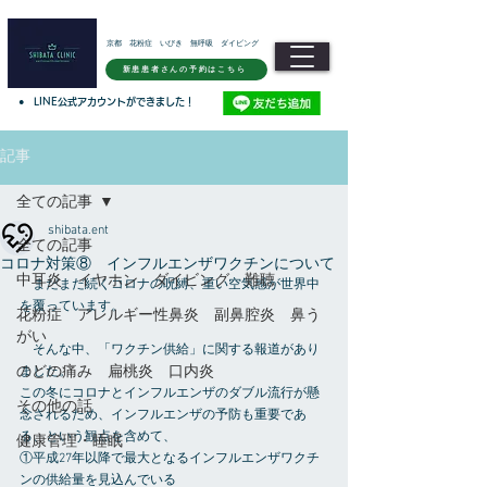
京都 花粉症 いびき 無呼吸 ダイビング
新患患者さんの予約はこちら
●
LINE公式アカウントができました！
記事
全ての記事
shibata.ent
全ての記事
コロナ対策⑧ インフルエンザワクチンについて
中耳炎 イヤホン ダイビング 難聴
　まだまだ続くコロナの呪縛、重い空気感が世界中
を覆っています。
花粉症 アレルギー性鼻炎 副鼻腔炎 鼻う
がい
　そんな中、「ワクチン供給」に関する報道があり
のどの痛み 扁桃炎 口内炎
ました。
この冬にコロナとインフルエンザのダブル流行が懸
その他の話
念されるため、インフルエンザの予防も重要であ
る、という観点を含めて、
健康管理・睡眠
①平成27年以降で最大となるインフルエンザワクチ
ンの供給量を見込んでいる