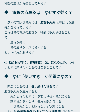
科医の立場から整理してみます。
◆　市販の点鼻薬は、なぜすぐ効く？
　多くの市販点鼻薬には、
血管収縮薬
 と呼ばれる成
分が含まれています。
これは鼻の粘膜の血管を一時的に収縮させること
で、
腫れを抑え
鼻の通りを一気に良くする
という作用があります。
👉 
効き目が早く、体感的に「楽」になる
ため、つら
いときに頼りたくなるのは自然なことです。
◆　なぜ「使いすぎ」が問題になの？
　問題になるのは、
使い続けた場合
です。
血管収縮薬を連用すると、
薬が切れたときに、以前より強く鼻が詰まる
効き目が弱くなり、使用回数が増える
「点鼻薬がないと眠れない」状態になる
いわゆる 
薬剤性鼻炎
 や 
リバウンド性鼻閉
 に陥るこ