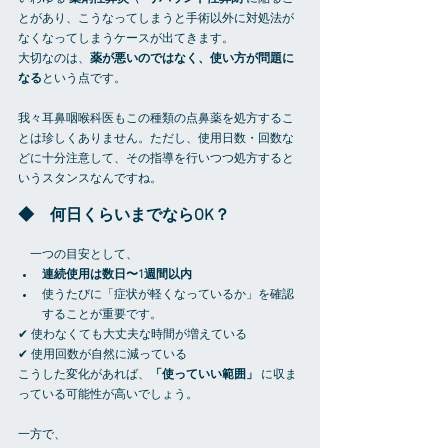
とがあり、こうなってしまうと手術以外に対処法が
なくなってしまうケースが出てきます。
大切なのは、
薬が悪いのではなく、使い方が問題に
なる
という点です。
我々耳鼻咽喉科医もこの種類の点鼻薬を処方するこ
とは珍しくありません。ただし、使用日数・回数な
どに十分注意して、その指導を行いつつ処方すると
いうスタンスなんですね。
◆　何日くらいまでならOK？
　一つの目安として、
連続使用は数日〜1週間以内
使うたびに「症状が軽くなっているか」を確認
することが重要です。
✔ 使わなくても大丈夫な時間が増えている
✔ 使用回数が自然に減っている
こうした変化があれば、
「使っていい範囲」
 に収ま
っている可能性が高いでしょう。
一方で、