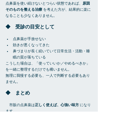
点鼻薬を使い続けないとつらい状態であれば、
原因
そのものを整える治療
 を考えた方が、結果的に楽に
なることも少なくありません。
◆　受診の目安として
点鼻薬が手放せない
効きが悪くなってきた
鼻づまりが長く続いていて日常生活・活動・睡
眠の質が落ちている
こうした場合は、「使っていいか／やめるべきか」
を一緒に整理するだけでも構いません。
無理に我慢する必要も、一人で判断する必要もあり
ません。
◆　まとめ
　市販の点鼻薬は
正しく使えば、心強い味方
 になり
ます。
一方で、「いつの間にか頼りすぎている」そんなサ
インがあれば、立ち止まって考えるタイミングで
す。
自分にとっての 
“使っていい線”
 を知ることが、鼻づ