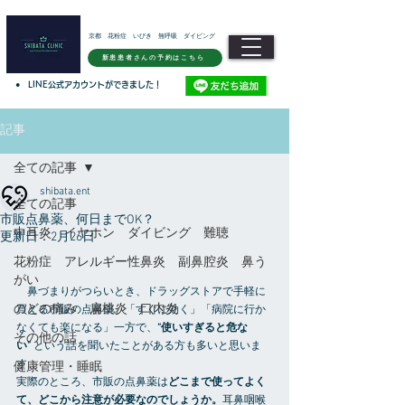
京都 花粉症 いびき 無呼吸 ダイビング
新患患者さんの予約はこちら
●
LINE公式アカウントができました！
記事
全ての記事
shibata.ent
全ての記事
市販点鼻薬、何日までOK？
中耳炎 イヤホン ダイビング 難聴
更新日：
2月26日
花粉症 アレルギー性鼻炎 副鼻腔炎 鼻う
がい
　鼻づまりがつらいとき、ドラッグストアで手軽に
のどの痛み 扁桃炎 口内炎
買える市販の点鼻薬。「すぐに効く」「病院に行か
なくても楽になる」一方で、
“使いすぎると危な
その他の話
い”
 という話を聞いたことがある方も多いと思いま
す。
健康管理・睡眠
実際のところ、市販の点鼻薬は
どこまで使ってよく
て、どこから注意が必要なのでしょうか。
耳鼻咽喉