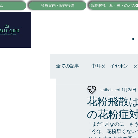
ム
診療案内・院内設備
院長解説 耳・鼻・のどのQ
全ての記事
中耳炎 イヤホン ダ
shibata.ent
1月26日
のどの痛み 扁桃炎 口内炎
花粉飛散は
の花粉症
「まだ1月なのに、も
「今年、花粉早くない