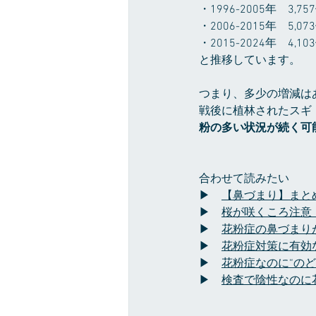
・1996-2005年　3,75
・2006-2015年　5,07
・2015-2024年　4,10
と推移しています。
つまり、多少の増減は
戦後に植林されたスギ
粉の多い状況が続く可
合わせて読みたい
▶　
【鼻づまり】まと
▶　
桜が咲くころ注意
▶　
花粉症の鼻づまり
▶　
花粉症対策に有効
▶　
花粉症なのに“の
▶　
検査で陰性なのに