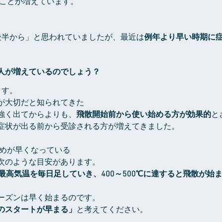
くことが増えています。
後半から」と思われていましたが、最近は
例年より早い時期に
。
人が増えているのでしょう？
ます。
”が大切だと知られてきた
強く出てからよりも、
飛散開始前から使い始める方が効果的
と
症状が出る前から受診される方が増えてきました。
始めが早くなっている
次のような目安があります。
最高気温を毎日足していき、400～500℃に達すると飛散が始
ーズンは早く始まるのです。
のスタートが早まる」
と考えてください。