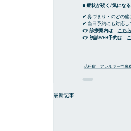
■ 症状が続く/気にな
✔ 鼻づまり・のどの
✔ 当日予約にも対応し
👉 診療案内は　
こち
👉 初診WEB予約は　
花粉症 アレルギー性鼻
最新記事