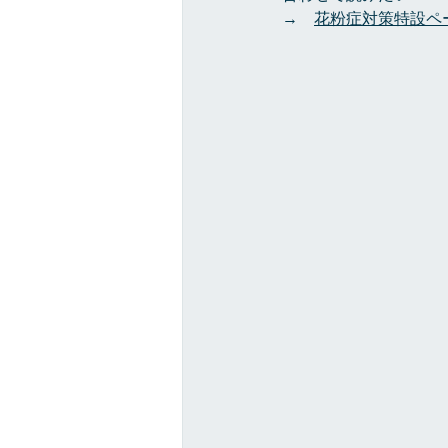
→　
花粉症対策特設ペ