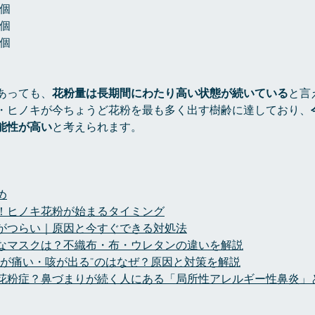
7個
3個
3個
あっても、
花粉量は長期間にわたり高い状態が続いている
と言
・ヒノキが今ちょうど花粉を最も多く出す樹齢に達しており、
能性が高い
と考えられます。
め
！ヒノキ花粉が始まるタイミング
がつらい｜原因と今すぐできる対処法
なマスクは？不織布・布・ウレタンの違いを解説
どが痛い・咳が出る”のはなぜ？原因と対策を解説
花粉症？鼻づまりが続く人にある「局所性アレルギー性鼻炎」