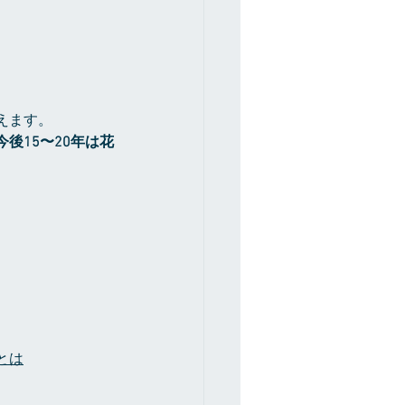
えます。
今後15〜20年は花
とは