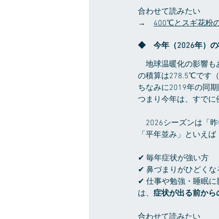
合わせて読みたい
→　
400℃とスギ花
◆　今年（2026年）
　地球温暖化の影響もあ
の積算は278.5℃です
ちなみに2019年の同
つまり今年は、すでに
　2026シーズンは
「平年並み」といえば
✔ 毎年症状が強い方
✔ 鼻づまりがひどくな
✔ 仕事や勉強・睡眠
は、
症状が出る前から
合わせて読みたい