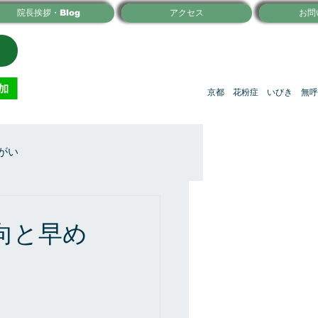
院長挨拶・Blog
アクセス
お問
京都 花粉症 いびき 無呼
がい
向と早め