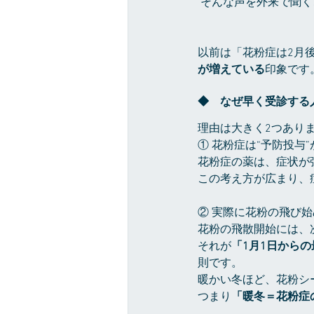
 そんな声を外来で聞
以前は「花粉症は2月
が増えている
印象です
◆　なぜ早く受診する
理由は大きく2つあり
① 花粉症は“予防投与
花粉症の薬は、症状が
この考え方が広まり、
② 実際に花粉の飛び
花粉の飛散開始には、
それが
「1月1日からの
則です。
暖かい冬ほど、花粉シ
つまり
「暖冬＝花粉症