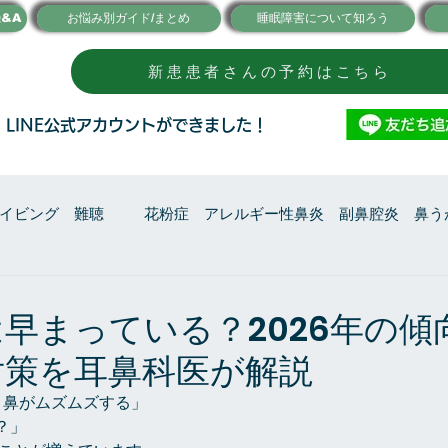
&A
お悩み別ガイド/まとめ
睡眠障害について知ろう
新患患者さんの予約はこちら
●
LINE公式アカウントができました！
イビング 難聴
花粉症 アレルギー性鼻炎 副鼻腔炎 鼻う
その他の話
健康管理・睡眠
早まっている？2026年の傾
対策を耳鼻科医が解説
う鼻がムズムズする」
？」