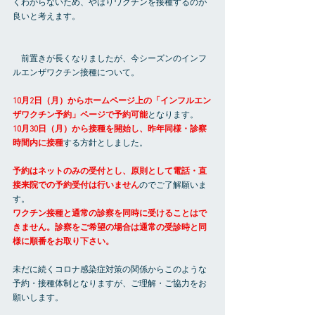
くわからないため、やはりワクチンを接種するのが
良いと考えます。
　前置きが長くなりましたが、今シーズンのインフ
ルエンザワクチン接種について。
10月2日（月）からホームページ上の「インフルエン
ザワクチン予約」ページで予約可能
となります。
10月30日（月）から接種を開始し、昨年同様・診察
時間内に接種
する方針としました。
予約はネットのみの受付とし、原則として電話・直
接来院での予約受付は行いません
のでご了解願いま
す。
ワクチン接種と通常の診察を同時に受けることはで
きません。診察をご希望の場合は通常の受診時と同
様に順番をお取り下さい。
未だに続くコロナ感染症対策の関係からこのような
予約・接種体制となりますが、ご理解・ご協力をお
願いします。