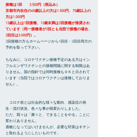
接種は1回　　3.500円（税込み）
京都市内在住の65歳以上の方は1.500円、75歳以上の
方は1.000円
13歳以上は1回接種、13歳未満は2回接種が推奨され
ています（同一接種者が2回とも当院で接種の場合、
2回目は3.000円）。
2回接種の方もホームページから1回目・2回目両方の
予約を取って下さい。
ちなみに、コロナワクチン接種予定のある方はイン
フルエンザワクチンとの接種間隔に関する制限はあ
りません。国の指針では同時接種もＯＫと示されて
います（当院ではコロナワクチンは接種しておりま
せん）。
　コロナ前とは社会的な様々な動向、感染症の発
生・流行状況、色々な事が様変わりしました。
ただ、我々は「粛々と、できることをやる」ことに
変わりありません。
過敏になってはいけませんが、必要な対策はキチン
と取れるようにしたいものです。