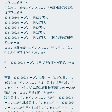
ご存じの通りです。
ちなみに、過去のインフルエンザ累計推計受診者数
は以下の通り。
2018/2019シーズン　約1.201万人
2019/2020シーズン　約729万人
2020/2021シーズン　約1.4万人
2021/2022シーズン　約0.3万人　
2022/2023シーズン　約428万人　（国立感染症研究
所のデータ）
コロナ禍真っ最中のインフルエンザがいかに少ない
かおわかり頂けたかと思います。
が、2022/2023シーズンは再び増加傾向が確認できま
す。
事実、2022/2023シーズン以降、本ブログを書いてい
る現在までインフルエンザは「流行」状態が続いて
いるんです。特に7月以降は連日検査陽性のケースが
確認され、コロナ同様油断できません。
現在流行しているインフルエンザ株が「2022/2023シ
ーズンの株が継続流行している」のか？「2023/2024
シーズンの株が早くも上陸している」のか？？、よ