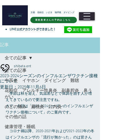
京都 花粉症 いびき 無呼吸 ダイビング
新患患者さんの予約はこちら
●
LINE公式アカウントができました！
記事
全ての記事
shibata.ent
全ての記事
2023-2024シーズンのインフルエンザワクチン接種
中耳炎 イヤホン ダイビング 難聴
について
更新日：
2025年11月6日
花粉症 アレルギー性鼻炎 副鼻腔炎 鼻う
　季節は秋を迎え、気温差などで体調を崩す人が増
がい
えてきているので要注意ですね。
さて、今回は「2023-2024シーズンのインフルエンザ
のどの痛み 扁桃炎 口内炎
ワクチン接種について」のご案内です。
その他の話
健康管理・睡眠
　コロナ禍以降、2020-2021年および2021-2022年の冬
はインフルエンザの「流行が無かった」のは皆さん