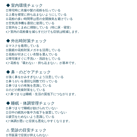
◆ 室内環境チェック
□ 帰宅時に衣服や髪の花粉を払っている
□ 上着を寝室に持ち込まないようにしている
□ 花粉の多い時間帯は窓の全開換気を避けている
□ 空気清浄機を適切に使用している
□ 室内をこまめに掃除している（特に床・寝室）
👉 室内の花粉量を減らすだけでも症状は軽減します。
◆ 外出時対策チェック
□ マスクを着用している
□ 眼鏡や花粉対策メガネを活用している
□ 花粉が付きにくい衣類を選んでいる
□ 帰宅後すぐに手洗い・洗顔をしている
👉 花粉を「吸わない・持ち込まない」が基本です。
◆ 鼻・のどケアチェック
□ 強く鼻をかみすぎないよう注意している
□ 鼻うがいを適切な回数で行っている
□ 鼻づまりの有無を意識している
□ のどの乾燥対策をしている
👉 鼻づまりは睡眠・生活の質低下につながります。
◆ 睡眠・体調管理チェック
□ 鼻づまりで睡眠が妨げられていない
□ 日中の眠気や集中力低下を放置していない
□ 疲労をためないよう意識している
👉 体調が悪いと症状も悪化しやすくなります。
⚠ 受診の目安チェック
□ 市販薬で症状が抑えられない