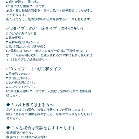
□ 眠りが浅く、日中眠い
👉 鼻づまり優位タイプです。
放置すると睡眠の質低下・集中力低下・副鼻腔炎につながるこ
とがあります。
薬だけでなく、処置や手術の追加を要するケースもあります。
✅ Cタイプ：のど・咳タイプ（意外に多い）
□ のどがイガイガする
□ 咳が長引く
□ 花粉時期だけ咳が出る
□ 風邪ではないのに咳が続く
👉 花粉によるのど・気道アレルギー症状の可能性がありま
す。
「風邪が治らない」と受診される方の中にも多く見られま
す（Bタイプとの合併が多い）。
✅ Dタイプ：目・顔症状タイプ
□ 目が強くかゆい
□ まぶたが腫れる
□ 顔や鼻の奥がかゆい
□ コンタクトがつらい
👉 眼症状が強いタイプです。
点眼など治療の追加で改善を目
指します。
◆ 2つ以上当てはまる方へ
花粉症は多くの場合、複数の症状タイプが同時に出ます。
症状に合わせて治療を調整すると、毎年のつらさをかなり軽く
できます。
◆ こんな場合は受診をおすすめします
🔵
市販薬が効かない
🔵
鼻づまりで睡眠の質が悪い