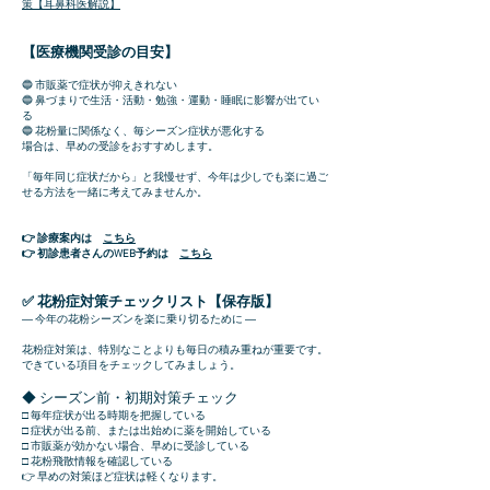
策【耳鼻科医解説】
【医療機関受診の目安】
🔵 市販薬で症状が抑えきれない
🔵 鼻づまりで生活・活動・勉強・運動・睡眠に影響が出てい
る
🔵 花粉量に関係なく、毎シーズン症状が悪化する
場合は、早めの受診をおすすめします。
「毎年同じ症状だから」と我慢せず、今年は少しでも楽に過ご
せる方法を一緒に考えてみませんか。
👉 診療案内は
こちら
👉 初診患者さんのWEB予約は
こちら
✅ 花粉症対策チェックリスト【保存版】
― 今年の花粉シーズンを楽に乗り切るために ―
花粉症対策は、特別なことよりも毎日の積み重ねが重要です。
できている項目をチェックしてみましょう。
◆ シーズン前・初期対策チェック
□ 毎年症状が出る時期を把握している
□ 症状が出る前、または出始めに薬を開始している
□ 市販薬が効かない場合、早めに受診している
□ 花粉飛散情報を確認している
👉 早めの対策ほど症状は軽くなります。