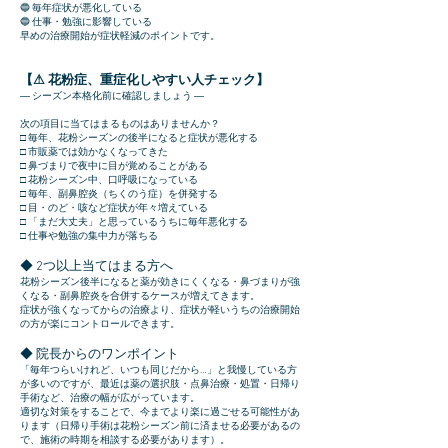
🔵
毎年症状が悪化している
🔵
仕事・勉強に影響している
早めの治療開始が症状軽減のポイントです。
【⚠ 花粉症、重症化しやすい人チェック】
― シーズン本格化前に確認しましょう ―
次の項目に当てはまるものはありませんか？
□ 毎年、花粉シーズンの後半になると症状が悪化する
□ 市販薬では効かなくなってきた
□ 鼻づまりで夜中に目が覚めることがある
□ 花粉シーズン中、口呼吸になっている
□ 毎年、副鼻腔炎（ちくのう症）を併発する
□ 目・のど・咳など症状が年々増えている
□ 「まだ大丈夫」と思っているうちに毎年悪化する
□ 仕事や勉強の集中力が落ちる
◆ 2つ以上当てはまる方へ
花粉シーズン後半になると薬が効きにくくなる・鼻づまりが強
くなる・副鼻腔炎を合併するケースが増えてきます。
症状が強くなってからの治療より、症状が軽いうちの治療開始
の方が楽にコントロールできます。
◆ 院長からのワンポイント
「毎年つらいけれど、いつも同じだから…」と我慢している方
が多いのですが、最近は薬の選択肢・点鼻治療・処置・日帰り
手術など、治療の幅が広がっています。
適切な対策をすることで、今までより楽に過ごせる可能性があ
ります（日帰り手術は花粉シーズン前に済ませる必要があるの
で、施術の時期を相談する必要があります）。