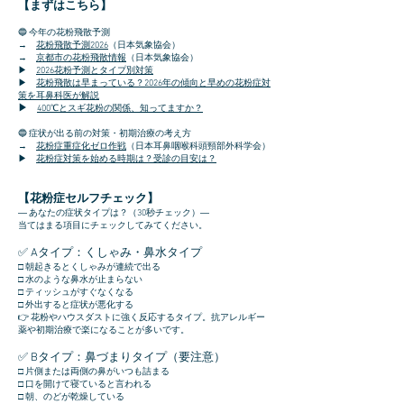
【まずはこちら】
🔵 今年の花粉飛散予測
→
花粉飛散予測2026
（日本気象協会）
→
京都市の花粉飛散情報
（日本気象協会）
▶
2026花粉予測とタイプ別対策
▶
花粉飛散は早まっている？2026年の傾向と早めの花粉症対
策を耳鼻科医が解説
​▶
400℃とスギ花粉の関係、知ってますか？
🔵 症状が出る前の対策・初期治療の考え方
→
花粉症重症化ゼロ作戦
（日本耳鼻咽喉科頭頸部外科学会）
▶
花粉症対策を始める時期は？受診の目安は？
【花粉症セルフチェック】
― あなたの症状タイプは？（30秒チェック）―
当てはまる項目にチェックしてみてください。
✅ Aタイプ：くしゃみ・鼻水タイプ
□ 朝起きるとくしゃみが連続で出る
□ 水のような鼻水が止まらない
□ ティッシュがすぐなくなる
□ 外出すると症状が悪化する
👉 花粉やハウスダストに強く反応するタイプ。
抗アレルギー
薬や初期治療で楽になることが多いです。
✅ Bタイプ：鼻づまりタイプ（要注意）
□ 片側または両側の鼻がいつも詰まる
□ 口を開けて寝ていると言われる
□ 朝、のどが乾燥している