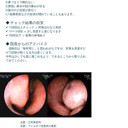
□ 鼻づまりで眠れない
□ 黄色い鼻水や顔の痛みが出る
□ 咳やのど症状が長引く
👉 副鼻腔炎などの合併が隠れていることもあります。
◆ チェック結果の目安
✔ 15項目以上チェック → 対策はかなり良好
✔ 10〜14項目 → 少し見直すと楽になります
✔ 9項目以下 → 改善の余地あり
◆ 院長からのアドバイス
花粉症は「毎年同じ」と思われがちですが、対策を見直すだ
けで症状が軽くなる方は多くいます。
今年は少しでも楽に過ごせるよう、できるところから取り入れ
てみてください。
左図：正常鼻腔内
右図：アレルギー性鼻炎の鼻腔