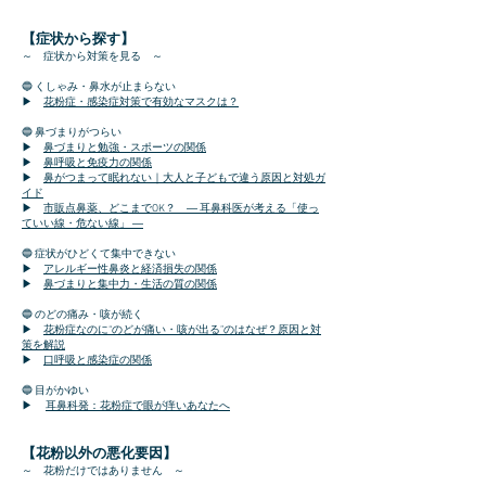
【症状から探す】
～ 症状から対策を見る ～
🔵 くしゃみ・鼻水が止まらない
▶
花粉症・感染症対策で有効なマスクは？
🔵 鼻づまりがつらい
​▶
鼻づまりと勉強・スポーツの関係
​▶
鼻呼吸と免疫力の関係
​▶
鼻がつまって眠れない｜大人と子どもで違う原因と対処ガ
イド
​▶
市販点鼻薬、どこまでOK？ ― 耳鼻科医が考える「使っ
ていい線・危ない線」 ―
🔵 症状がひどくて集中できない
▶
アレルギー性鼻炎と経済損失の関係
▶
鼻づまりと集中力・生活の質の関係
🔵 のどの痛み・咳が続く
▶
花粉症なのに“のどが痛い・咳が出る”のはなぜ？原因と対
策を解説
▶
口呼吸と感染症の関係
🔵 目がかゆい
▶
耳鼻科発：花粉症で眼が痒いあなたへ
【花粉以外の悪化要因】
～ 花粉だけではありません ～