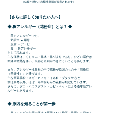
（粘膜が腫れて水様性鼻漏が観察されます）
【さらに詳しく知りたい人へ】
◆ 鼻アレルギー（花粉症）とは？ ◆
同じアレルギーでも、
・気管支 → 喘息
・皮膚 → アトピー
・鼻 → 鼻アレルギー
として現れます。
主な症状は、くしゃみ・鼻水・鼻づまりであり、ひどい場合は
頭痛や微熱を伴い、風邪と区別がつきにくいこともあります。
また、アレルギー性鼻炎の中で花粉が原因のものを「花粉症
（季節性）」と呼びます。
主な原因花粉：スギ・ヒノキ・イネ科・ブタクサ など
実は真冬以外、ほぼ一年中何らかの花粉が飛散しています。
さらに、ダニ・ハウスダスト・カビ・ペットによる通年性アレ
ルギーもあります。
◆ 原因を知ることが第一歩
鼻アレルギー対策の基本は原因となる物質（抗原）を避ける
ことですが、この対策を有効にとるためには自分のアレルギー
の詳しい原因を知っておく必要があります（採血による
「特異
IgE抗体検査」
で原因を特定できます：当院にて実施可）。
例えば、スギ花粉症がある人の半分以上はヒノキやイネ科の花