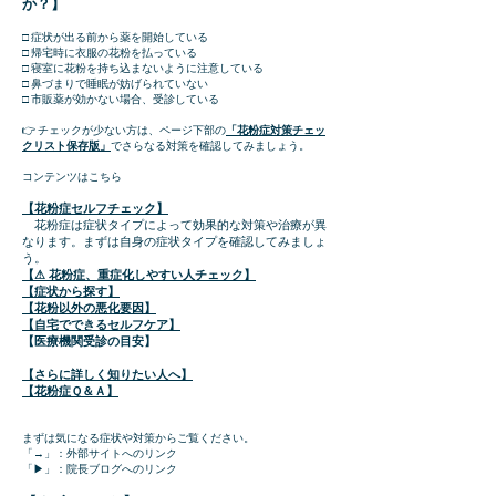
か？】
□ 症状が出る前から薬を開始している
□ 帰宅時に衣服の花粉を払っている
□ 寝室に花粉を持ち込まないように注意している
□ 鼻づまりで睡眠が妨げられていない
□ 市販薬が効かない場合、受診している
👉 チェックが少ない方は、ページ下部の
「花粉症対策チェッ
クリスト保存版」
でさらなる対策を確認してみましょう。
​コンテンツはこちら
【花粉症セルフチェック】
​ 花粉症は症状タイプによって効果的な対策や治療が異
なります。まずは自身の症状タイプを確認してみましょ
う。
【⚠ 花粉症、重症化しやすい人チェック】
【症状から探す】
【花粉以外の悪化要因】
【自宅でできるセルフケア】
【医療機関受診の目安】
【さらに詳しく知りたい人へ】
​【花粉症Ｑ＆Ａ】
まずは気になる症状や対策からご覧ください。
「→」：外部サイトへのリンク
「▶」：院長ブログへのリンク​