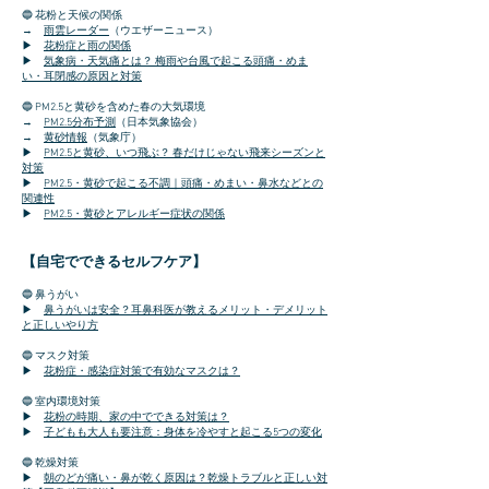
🔵 花粉と天候の関係
→
雨雲レーダー
（ウエザーニュース）
▶
花粉症と雨の関係
​▶
気象病・天気痛とは？ 梅雨や台風で起こる頭痛・めま
い・耳閉感の原因と対策
🔵 PM2.5と黄砂を含めた春の大気環境
→
PM2.5分布予測
（日本気象協会）
​→
黄砂情報
（気象庁）
▶
PM2.5と黄砂、いつ飛ぶ？ 春だけじゃない飛来シーズンと
対策
▶
PM2.5・黄砂で起こる不調｜頭痛・めまい・鼻水などとの
関連性
​▶
​
PM2.5・黄砂とアレルギー症状の関係
【自宅でできるセルフケア】
🔵 鼻うがい
▶
鼻うがいは安全？耳鼻科医が教えるメリット・デメリット
と正しいやり方
🔵 マスク対策
▶
花粉症・感染症対策で有効なマスクは？
🔵 室内環境対策
​▶
花粉の時期、家の中でできる対策は？
▶
子どもも大人も要注意：身体を冷やすと起こる5つの変化
🔵 乾燥対策
▶
朝のどが痛い・鼻が乾く原因は？乾燥トラブルと正しい対