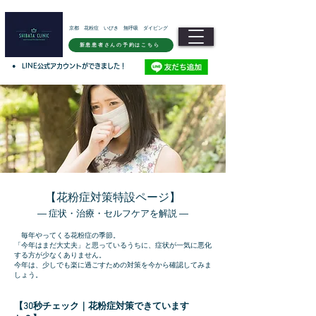
京都 花粉症 いびき 無呼吸 ダイビング
新患患者さんの予約はこちら
●
LINE公式アカウントができました！
【花粉症対策特設ページ】
― 症状・治療・セルフケアを解説 ―
毎年やってくる花粉症の季節。
「今年はまだ大丈夫」と思っているうちに、症状が一気に悪化
する方が少なくありません。
今年は、少しでも楽に過ごすための対策を今から確認してみま
しょう。
【30秒チェック｜花粉症対策できています